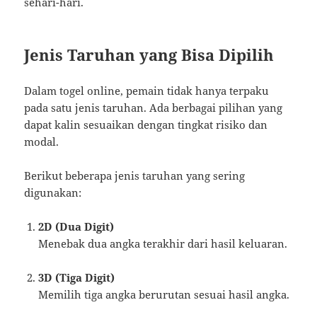
sehari-hari.
Jenis Taruhan yang Bisa Dipilih
Dalam togel online, pemain tidak hanya terpaku
pada satu jenis taruhan. Ada berbagai pilihan yang
dapat kalin sesuaikan dengan tingkat risiko dan
modal.
Berikut beberapa jenis taruhan yang sering
digunakan:
2D (Dua Digit)
Menebak dua angka terakhir dari hasil keluaran.
3D (Tiga Digit)
Memilih tiga angka berurutan sesuai hasil angka.