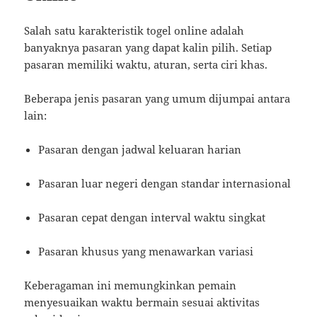
Salah satu karakteristik togel online adalah
banyaknya pasaran yang dapat kalin pilih. Setiap
pasaran memiliki waktu, aturan, serta ciri khas.
Beberapa jenis pasaran yang umum dijumpai antara
lain:
Pasaran dengan jadwal keluaran harian
Pasaran luar negeri dengan standar internasional
Pasaran cepat dengan interval waktu singkat
Pasaran khusus yang menawarkan variasi
Keberagaman ini memungkinkan pemain
menyesuaikan waktu bermain sesuai aktivitas