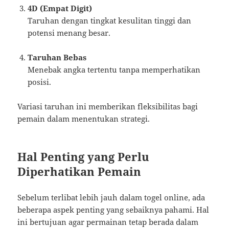
4D (Empat Digit)
Taruhan dengan tingkat kesulitan tinggi dan
potensi menang besar.
Taruhan Bebas
Menebak angka tertentu tanpa memperhatikan
posisi.
Variasi taruhan ini memberikan fleksibilitas bagi
pemain dalam menentukan strategi.
Hal Penting yang Perlu
Diperhatikan Pemain
Sebelum terlibat lebih jauh dalam togel online, ada
beberapa aspek penting yang sebaiknya pahami. Hal
ini bertujuan agar permainan tetap berada dalam