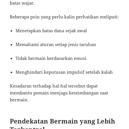
batas wajar.
Beberapa poin yang perlu kalin perhatikan meliputi:
Menetapkan batas dana sejak awal
Memahami aturan setiap jenis taruhan
Tidak bermain berdasarkan emosi
Menghindari keputusan impulsif setelah kalah
Kesadaran terhadap hal-hal tersebut dapat
membantu pemain menjaga keseimbangan saat
bermain.
Pendekatan Bermain yang Lebih