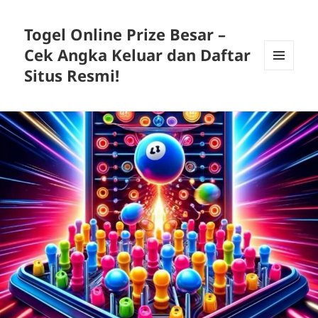
Togel Online Prize Besar –
Cek Angka Keluar dan Daftar
Situs Resmi!
MENU
DAN
WIDGET