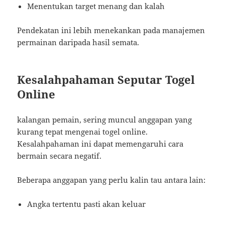
Menentukan target menang dan kalah
Pendekatan ini lebih menekankan pada manajemen
permainan daripada hasil semata.
Kesalahpahaman Seputar Togel
Online
kalangan pemain, sering muncul anggapan yang
kurang tepat mengenai togel online.
Kesalahpahaman ini dapat memengaruhi cara
bermain secara negatif.
Beberapa anggapan yang perlu kalin tau antara lain:
Angka tertentu pasti akan keluar